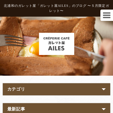
北浦和のガレット屋「ガレット屋AILES」のブログ 〜５月限定ガ
レット〜
カテゴリ
最新記事